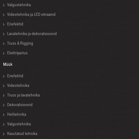
Valgustehnika
Videotehnika ja LED ekraanid
Eriefektid
Lavatehnika ja dekoratsioonid
Truss & Rigging
Elektrijaotus
Müük
Eriefektid
Videotehnika
Truss ja lavatehnika
Dekoratsioonid
Helitehnika
Valgustehnika
Kasutatud tehnika