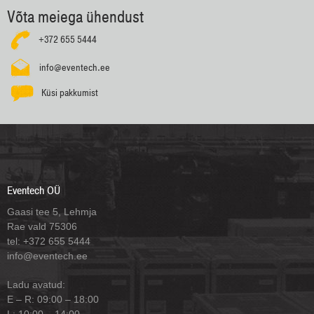
Võta meiega ühendust
+372 655 5444
info@eventech.ee
Küsi pakkumist
Eventech OÜ
Gaasi tee 5, Lehmja
Rae vald 75306
tel: +372 655 5444
info@eventech.ee
Ladu avatud:
E – R: 09:00 – 18:00
L: 10:00 – 14:00