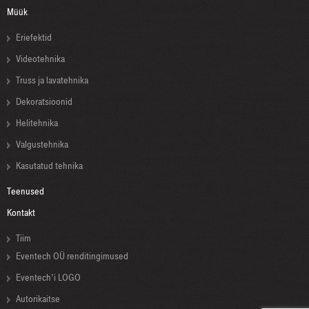
Müük
Eriefektid
Videotehnika
Truss ja lavatehnika
Dekoratsioonid
Helitehnika
Valgustehnika
Kasutatud tehnika
Teenused
Kontakt
Tiim
Eventech OÜ renditingimused
Eventech’i LOGO
Autorikaitse