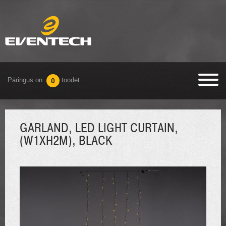
Päringus on
toodet
0
GARLAND, LED LIGHT CURTAIN,
(W1XH2M), BLACK