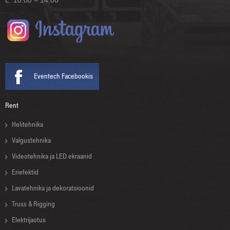
Eventech Facebookis
Rent
Helitehnika
Valgustehnika
Videotehnika ja LED ekraanid
Eriefektid
Lavatehnika ja dekoratsioonid
Truss & Rigging
Elektrijaotus