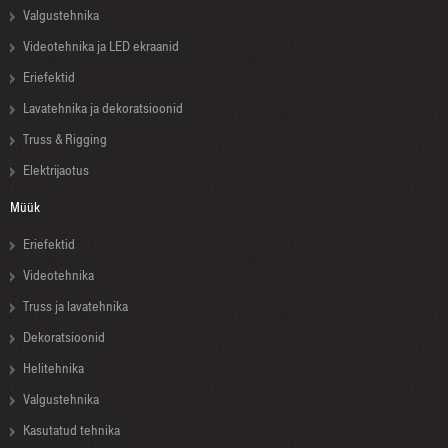
Valgustehnika
Videotehnika ja LED ekraanid
Eriefektid
Lavatehnika ja dekoratsioonid
Truss & Rigging
Elektrijaotus
Müük
Eriefektid
Videotehnika
Truss ja lavatehnika
Dekoratsioonid
Helitehnika
Valgustehnika
Kasutatud tehnika