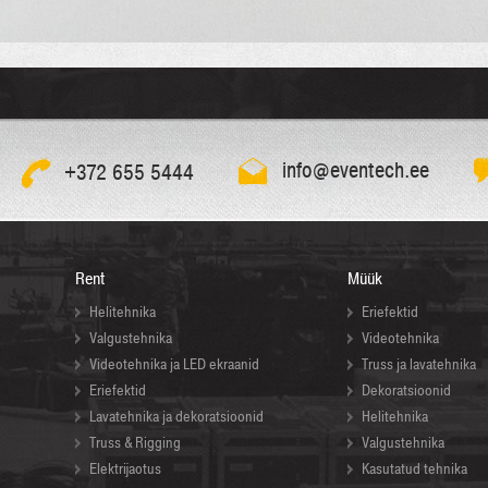
info@eventech.ee
+372 655 5444
Rent
Müük
Helitehnika
Eriefektid
Valgustehnika
Videotehnika
Videotehnika ja LED ekraanid
Truss ja lavatehnika
Eriefektid
Dekoratsioonid
Lavatehnika ja dekoratsioonid
Helitehnika
Truss & Rigging
Valgustehnika
Elektrijaotus
Kasutatud tehnika