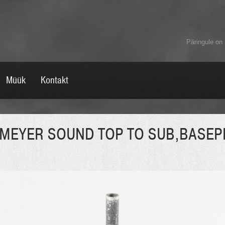
Päringule on 
Müük
Kontakt
MEYER SOUND TOP TO SUB,BASEP