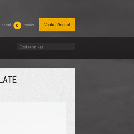
Vaata päringut
lisatud
toodet
0
Otsi tehnikat
LATE