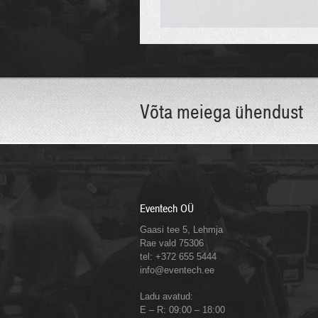
Võta meiega ühendust
Eventech OÜ
Gaasi tee 5, Lehmja
Rae vald 75306
tel: +372 655 5444
info@eventech.ee
Ladu avatud:
E – R: 09:00 – 18:00