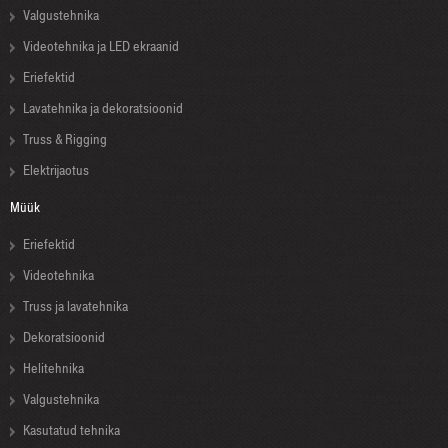
Valgustehnika
Videotehnika ja LED ekraanid
Eriefektid
Lavatehnika ja dekoratsioonid
Truss & Rigging
Elektrijaotus
Müük
Eriefektid
Videotehnika
Truss ja lavatehnika
Dekoratsioonid
Helitehnika
Valgustehnika
Kasutatud tehnika