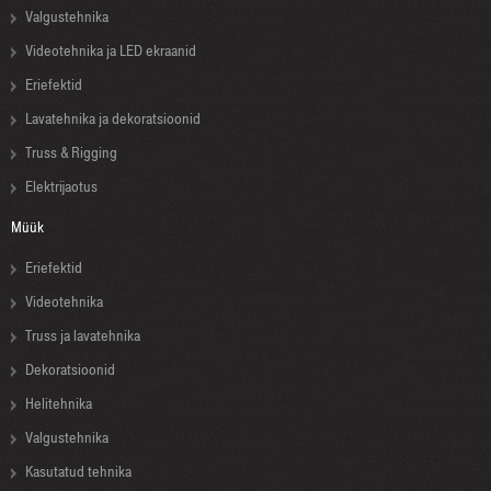
Valgustehnika
Videotehnika ja LED ekraanid
Eriefektid
Lavatehnika ja dekoratsioonid
Truss & Rigging
Elektrijaotus
Müük
Eriefektid
Videotehnika
Truss ja lavatehnika
Dekoratsioonid
Helitehnika
Valgustehnika
Kasutatud tehnika