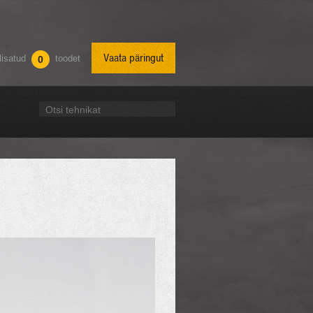
Vaata päringut
lisatud
toodet
0
Otsi tehnikat