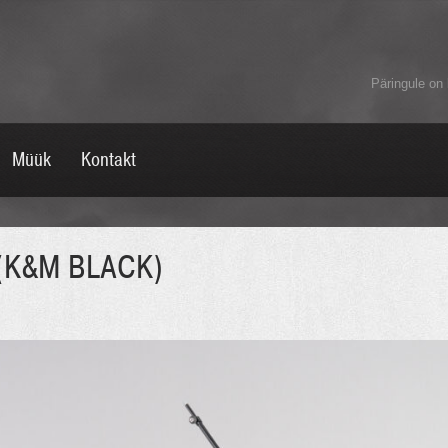
Päringule on 
Müük
Kontakt
 (K&M BLACK)