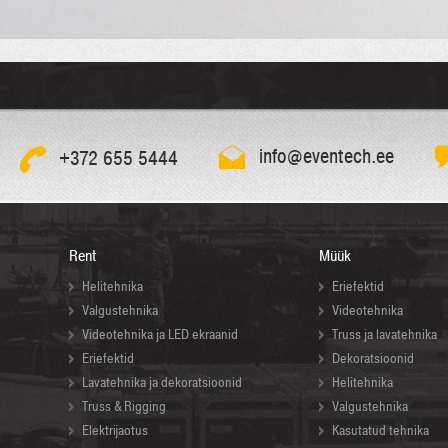
info@eventech.ee
+372 655 5444
Rent
Müük
Helitehnika
Eriefektid
Valgustehnika
Videotehnika
Videotehnika ja LED ekraanid
Truss ja lavatehnika
Eriefektid
Dekoratsioonid
Lavatehnika ja dekoratsioonid
Helitehnika
Truss & Rigging
Valgustehnika
Elektrijaotus
Kasutatud tehnika