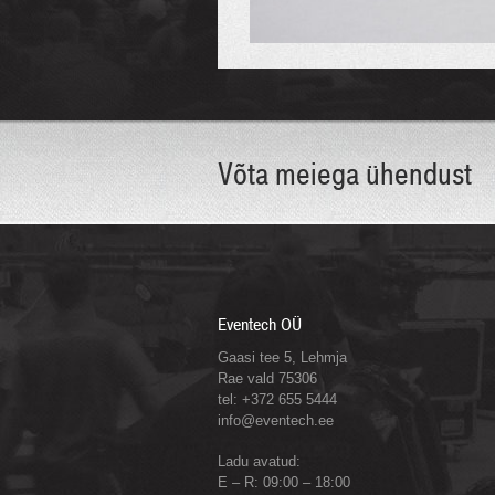
Võta meiega ühendust
Eventech OÜ
Gaasi tee 5, Lehmja
Rae vald 75306
tel: +372 655 5444
info@eventech.ee
Ladu avatud:
E – R: 09:00 – 18:00