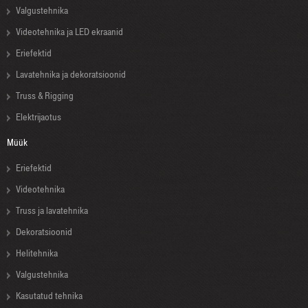
Valgustehnika
Videotehnika ja LED ekraanid
Eriefektid
Lavatehnika ja dekoratsioonid
Truss & Rigging
Elektrijaotus
Müük
Eriefektid
Videotehnika
Truss ja lavatehnika
Dekoratsioonid
Helitehnika
Valgustehnika
Kasutatud tehnika