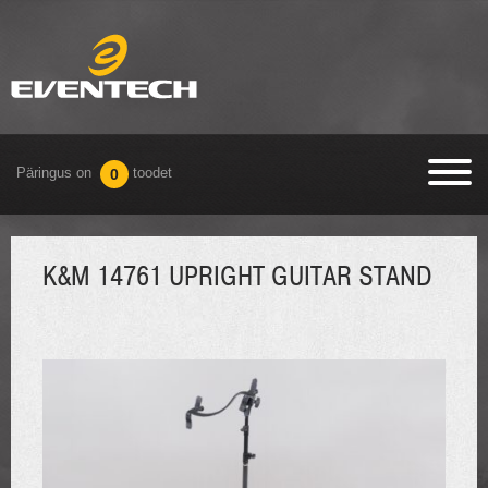
Päringus on
toodet
0
K&M 14761 UPRIGHT GUITAR STAND