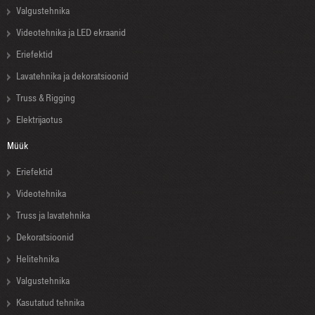
Valgustehnika
Videotehnika ja LED ekraanid
Eriefektid
Lavatehnika ja dekoratsioonid
Truss & Rigging
Elektrijaotus
Müük
Eriefektid
Videotehnika
Truss ja lavatehnika
Dekoratsioonid
Helitehnika
Valgustehnika
Kasutatud tehnika