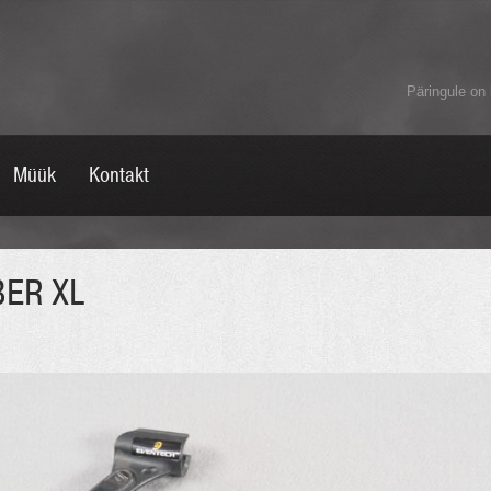
Päringule on 
Müük
Kontakt
ER XL