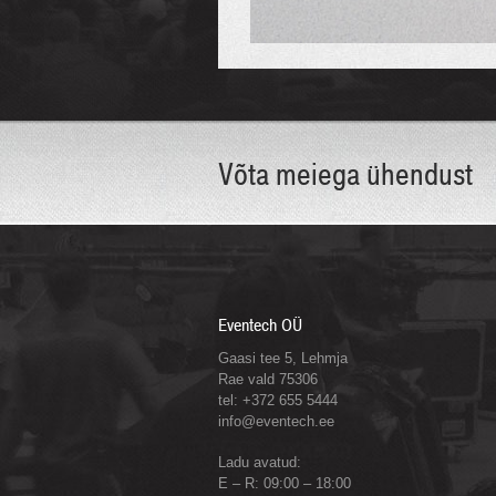
Võta meiega ühendust
Eventech OÜ
Gaasi tee 5, Lehmja
Rae vald 75306
tel: +372 655 5444
info@eventech.ee
Ladu avatud:
E – R: 09:00 – 18:00