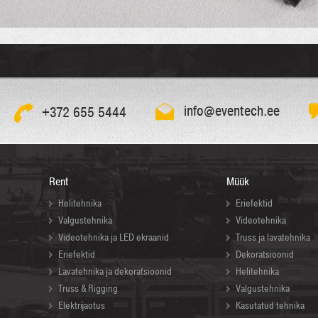
info@eventech.ee
+372 655 5444
Rent
Müük
Helitehnika
Eriefektid
Valgustehnika
Videotehnika
Videotehnika ja LED ekraanid
Truss ja lavatehnika
Eriefektid
Dekoratsioonid
Lavatehnika ja dekoratsioonid
Helitehnika
Truss & Rigging
Valgustehnika
Elektrijaotus
Kasutatud tehnika