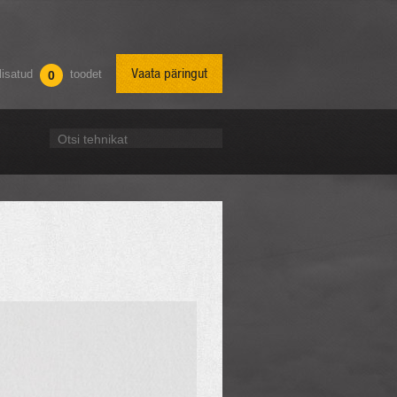
Vaata päringut
lisatud
toodet
0
Otsi tehnikat